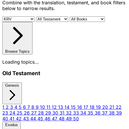
Combine with the translation, testament, and book filters
below to narrow results.
Browse Topics
Loading topics...
Old Testament
Genesis
1
2
3
4
5
6
7
8
9
10
11
12
13
14
15
16
17
18
19
20
21
22
23
24
25
26
27
28
29
30
31
32
33
34
35
36
37
38
39
40
41
42
43
44
45
46
47
48
49
50
Exodus