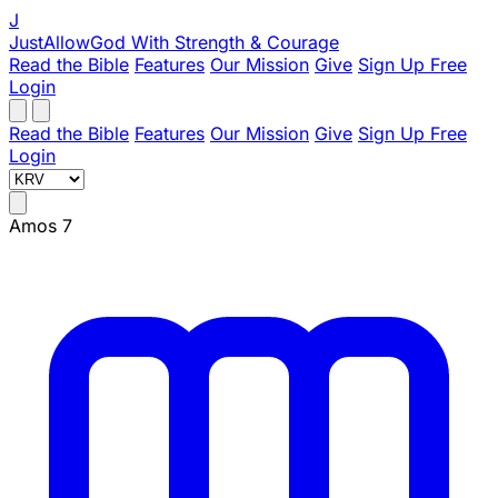
J
JustAllowGod
With Strength & Courage
Read the Bible
Features
Our Mission
Give
Sign Up Free
Login
Read the Bible
Features
Our Mission
Give
Sign Up Free
Login
Amos 7