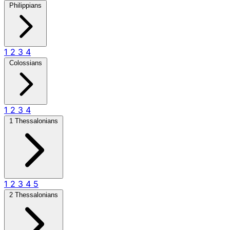
Philippians
1
2
3
4
Colossians
1
2
3
4
1 Thessalonians
1
2
3
4
5
2 Thessalonians