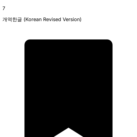
7
개역한글 (Korean Revised Version)