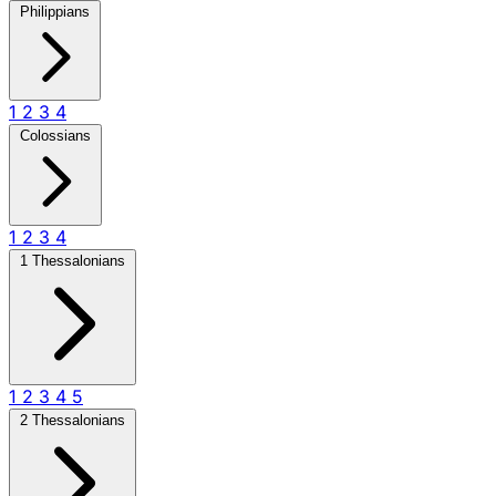
Philippians
1
2
3
4
Colossians
1
2
3
4
1 Thessalonians
1
2
3
4
5
2 Thessalonians