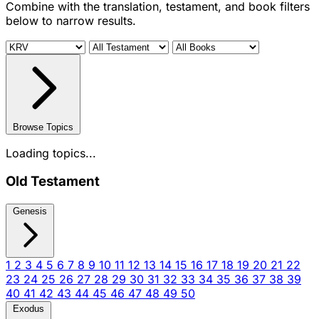
Combine with the translation, testament, and book filters
below to narrow results.
Browse Topics
Loading topics...
Old Testament
Genesis
1
2
3
4
5
6
7
8
9
10
11
12
13
14
15
16
17
18
19
20
21
22
23
24
25
26
27
28
29
30
31
32
33
34
35
36
37
38
39
40
41
42
43
44
45
46
47
48
49
50
Exodus