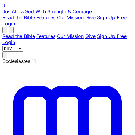
J
JustAllowGod
With Strength & Courage
Read the Bible
Features
Our Mission
Give
Sign Up Free
Login
Read the Bible
Features
Our Mission
Give
Sign Up Free
Login
Ecclesiastes 11