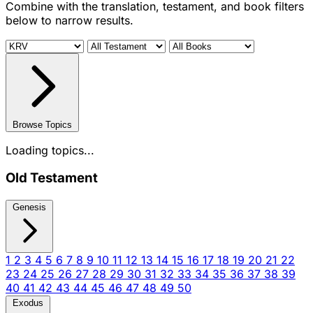
Combine with the translation, testament, and book filters
below to narrow results.
Browse Topics
Loading topics...
Old Testament
Genesis
1
2
3
4
5
6
7
8
9
10
11
12
13
14
15
16
17
18
19
20
21
22
23
24
25
26
27
28
29
30
31
32
33
34
35
36
37
38
39
40
41
42
43
44
45
46
47
48
49
50
Exodus