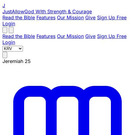
J
JustAllowGod
With Strength & Courage
Read the Bible
Features
Our Mission
Give
Sign Up Free
Login
Read the Bible
Features
Our Mission
Give
Sign Up Free
Login
Jeremiah 25