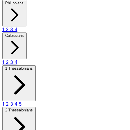
Philippians
1
2
3
4
Colossians
1
2
3
4
1 Thessalonians
1
2
3
4
5
2 Thessalonians