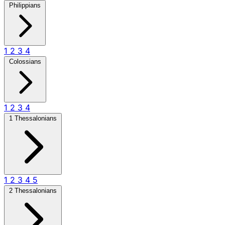
Philippians
1
2
3
4
Colossians
1
2
3
4
1 Thessalonians
1
2
3
4
5
2 Thessalonians