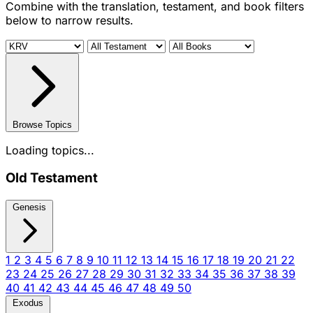
Combine with the translation, testament, and book filters
below to narrow results.
Browse Topics
Loading topics...
Old Testament
Genesis
1
2
3
4
5
6
7
8
9
10
11
12
13
14
15
16
17
18
19
20
21
22
23
24
25
26
27
28
29
30
31
32
33
34
35
36
37
38
39
40
41
42
43
44
45
46
47
48
49
50
Exodus