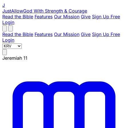
J
JustAllowGod
With Strength & Courage
Read the Bible
Features
Our Mission
Give
Sign Up Free
Login
Read the Bible
Features
Our Mission
Give
Sign Up Free
Login
Jeremiah 11