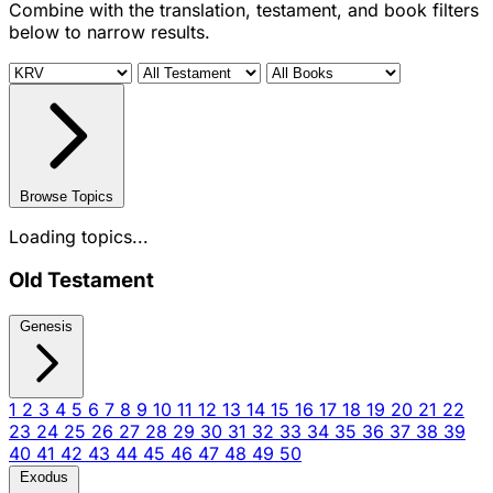
Combine with the translation, testament, and book filters
below to narrow results.
Browse Topics
Loading topics...
Old Testament
Genesis
1
2
3
4
5
6
7
8
9
10
11
12
13
14
15
16
17
18
19
20
21
22
23
24
25
26
27
28
29
30
31
32
33
34
35
36
37
38
39
40
41
42
43
44
45
46
47
48
49
50
Exodus