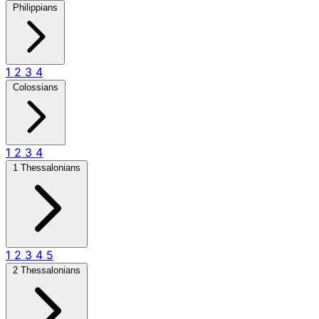
Philippians
1
2
3
4
Colossians
1
2
3
4
1 Thessalonians
1
2
3
4
5
2 Thessalonians