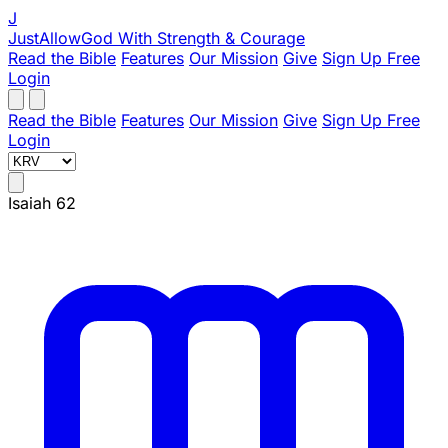
J
JustAllowGod
With Strength & Courage
Read the Bible
Features
Our Mission
Give
Sign Up Free
Login
Read the Bible
Features
Our Mission
Give
Sign Up Free
Login
Isaiah 62