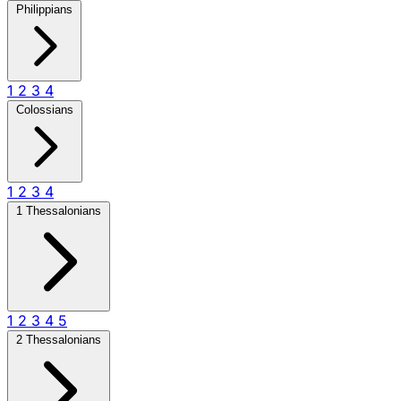
Philippians
1
2
3
4
Colossians
1
2
3
4
1 Thessalonians
1
2
3
4
5
2 Thessalonians