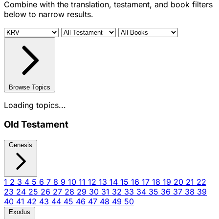
Combine with the translation, testament, and book filters
below to narrow results.
Browse Topics
Loading topics...
Old Testament
Genesis
1
2
3
4
5
6
7
8
9
10
11
12
13
14
15
16
17
18
19
20
21
22
23
24
25
26
27
28
29
30
31
32
33
34
35
36
37
38
39
40
41
42
43
44
45
46
47
48
49
50
Exodus