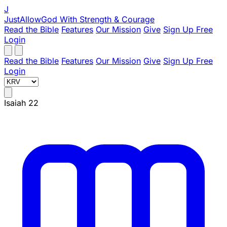
J
JustAllowGod
With Strength & Courage
Read the Bible
Features
Our Mission
Give
Sign Up Free
Login
Read the Bible
Features
Our Mission
Give
Sign Up Free
Login
Isaiah 22